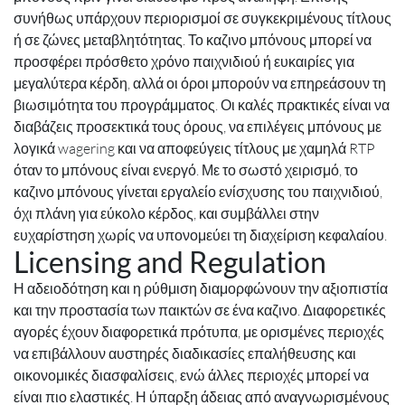
συνήθως υπάρχουν περιορισμοί σε συγκεκριμένους τίτλους
ή σε ζώνες μεταβλητότητας. Το καζινο μπόνους μπορεί να
προσφέρει πρόσθετο χρόνο παιχνιδιού ή ευκαιρίες για
μεγαλύτερα κέρδη, αλλά οι όροι μπορούν να επηρεάσουν τη
βιωσιμότητα του προγράμματος. Οι καλές πρακτικές είναι να
διαβάζεις προσεκτικά τους όρους, να επιλέγεις μπόνους με
λογικά wagering και να αποφεύγεις τίτλους με χαμηλά RTP
όταν το μπόνους είναι ενεργό. Με το σωστό χειρισμό, το
καζινο μπόνους γίνεται εργαλείο ενίσχυσης του παιχνιδιού,
όχι πλάνη για εύκολο κέρδος, και συμβάλλει στην
ευχαρίστηση χωρίς να υπονομεύει τη διαχείριση κεφαλαίου.
Licensing and Regulation
Η αδειοδότηση και η ρύθμιση διαμορφώνουν την αξιοπιστία
και την προστασία των παικτών σε ένα καζινο. Διαφορετικές
αγορές έχουν διαφορετικά πρότυπα, με ορισμένες περιοχές
να επιβάλλουν αυστηρές διαδικασίες επαλήθευσης και
οικονομικές διασφαλίσεις, ενώ άλλες περιοχές μπορεί να
είναι πιο ελαστικές. Η ύπαρξη άδειας από αναγνωρισμένους