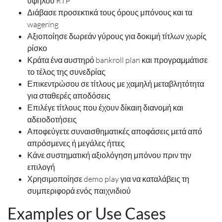
υψηλού RTP
Διάβασε προσεκτικά τους όρους μπόνους και τα
wagering
Αξιοποίησε δωρεάν γύρους για δοκιμή τίτλων χωρίς
ρίσκο
Κράτα ένα αυστηρό bankroll plan και προγραμμάτισε
το τέλος της συνεδρίας
Επικεντρώσου σε τίτλους με χαμηλή μεταβλητότητα
για σταθερές αποδόσεις
Επιλέγε τίτλους που έχουν δίκαιη διανομή και
αδειοδοτήσεις
Αποφεύγετε συναισθηματικές αποφάσεις μετά από
απρόσμενες ή μεγάλες ήττες
Κάνε συστηματική αξιολόγηση μπόνου πριν την
επιλογή
Χρησιμοποίησε demo play για να καταλάβεις τη
συμπεριφορά ενός παιχνιδιού
Examples or Use Cases