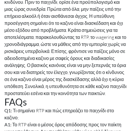
κινδύνου. Πριν το παιχνίδι, ορίσε ένα προϋπολογισμό και
μιας ώρας συνεδρία. Πρώτα από όλα, μην παίζεις υπό την
επήρεια αλκοόλ ή όταν αισθάνεσαι άγχος. Η υπεύθυνη
προσέγγιση σημαίνει ότι το καζινο είναι διασκέδαση και όχι
μέσο εξόδου από προβλήματα. Κράτα σημειώσεις για τα
αποτελέσματα, παρακολουθώντας τα RTP, το wagering και το
χρονοδιάγραμμα, ώστε να μάθεις από την εμπειρία χωρίς να
ρισκάρεις υπερβολικά. Επίσης, φρόντισε να παίζεις μόνο σε
αδειοδοτημένα καζινο με σαφείς όρους και διαδικασίες
ανάληψης. Ο βασικός κανόνας είναι να μην ξεπερνάς τα όρια
σου και να διατηρείς τον έλεγχο, γνωρίζοντας ότι ο κίνδυνος
σε ένα καζινο είναι μέρος της διασκέδασης αλλά όχι η κύρια
υπόθεση. Συνολικά, η υπευθυνότητα σε κάθε καζινο παιχνίδι
προστατεύει εσένα και την κοινότητα των παικτών.
FAQs
Q1:
Τι σημαίνει RTP και πώς επηρεάζει το παιχνίδι στο
καζινο;
A1:
Το RTP είναι ο μέσος όρος απόδοσης προς τον παίκτη