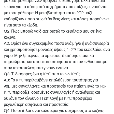
μακροπρόθεσμα. Δεν προβλέπει κάθε γύρο αλλά δίνει μια
εικόνα για το πόση από τα χρήματα που παίζεις ευνοούνται
μακροπρόθεσμα. Η μεταβλητότητα και το RTP μαζί
καθορίζουν πόσο συχνά θα δεις νίκες και πόσα μπορούν να
είναι αυτά τα κέρδη.
Q2:
Πώς μπορώ να διαχειριστώ το κεφάλαιο μου σε ένα
καζινο;
A2:
Ορίσε ένα συγκεκριμένο ποσό ανά μήνα ή ανά συνεδρία
και χρησιμοποίησε μονάδες ύψους 1–2% του κεφαλαίου ανά
γύρο. Μην ξεπερνάς τα όρια σου, διατήρησε τακτικά
σημειώματα, και αποστασιοποιήσου από τον ενθουσιασμό
όταν τα αποτελέσματα γίνουν έντονα.
Q3:
Τι διαφορές έχει η KYC από το No-KYC;
A3:
Το KYC περιλαμβάνει επαλήθευση ταυτότητας για
νόμιμες συναλλαγές και προστασία του παίκτη, ενώ το No-
KYC περιορίζει ορισμένες συναλλαγές ή αναλήψεις και
αυξάνει τον κίνδυνο. Η επιλογή με KYC προσφέρει
μεγαλύτερη ασφάλεια και προστασία.
Q4:
Ποιοι τίτλοι είναι καλύτεροι για αρχάριους στο καζινο;