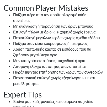
Common Player Mistakes
Παίξιμο πέρα από τον προϋπολογισμό κάθε
συνεδρίας
Μη ανάγνωση ή παρανόηση των όρων μπόνους
Επιλογή τίτλων με όριο RTP χαμηλό χωρίς έρευνα
Περισυλλογή μεγάλων κερδών χωρίς σχέδιο εξόδου
Παίξιμο όταν είσαι κουρασμένος ή πιεσμένος
Χρήση πιστωτικής κάρτας σε μεθόδους που θα
ζητήσουν μεγαλύτερα όρια
Μην καταγράφετε στάσεις παιχνιδιού ή όρια
Αποφυγή έλεγχο ταυτότητας όταν απαιτείται
Παράλειψη της επιτήρησης των ωρών των συνεδριών
Περιστασιακή επιλογή χωρίς εξερεύνηση RTP και
μεταβλητότητας
Expert Tips
Ξεκίνα με μικρές μονάδες και ορισμένα παιχνίδια