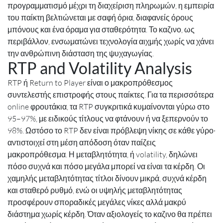
προγραμματισμό μέχρι τη διαχείριση πληρωμών, η εμπειρία
του παίκτη βελτιώνεται με σαφή όρια, διαφανείς όρους
μπόνους και ένα όραμα για σταθερότητα. Το καζινο, ως
περιβάλλον, ενσωματώνει τεχνολογία αιχμής χωρίς να χάνει
την ανθρώπινη διάσταση της ψυχαγωγίας.
RTP and Volatility Analysis
RTP ή Return to Player είναι ο μακροπρόθεσμος
συντελεστής επιστροφής στους παίκτες. Για τα περισσότερα
online φρουτάκια, τα RTP συγκριτικά κυμαίνονται γύρω στο
95–97%, με ειδικούς τίτλους να φτάνουν ή να ξεπερνούν το
98%. Ωστόσο το RTP δεν είναι πρόβλεψη νίκης σε κάθε γύρο·
αντιστοιχεί στη μέση απόδοση όταν παίζεις
μακροπρόθεσμα. Η μεταβλητότητα, ή volatility, δηλώνει
πόσο συχνά και πόσο μεγάλα μπορεί να είναι τα κέρδη. Οι
χαμηλής μεταβλητότητας τίτλοι δίνουν μικρά, συχνά κέρδη
και σταθερό ρυθμό, ενώ οι υψηλής μεταβλητότητας
προσφέρουν σποραδικές μεγάλες νίκες αλλά μακρύ
διάστημα χωρίς κέρδη. Όταν αξιολογείς το καζινο θα πρέπει