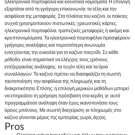
ηλεκτρονικά πορτοφόλια και κοινοτικά νομίσματα. Η επιλογή
εξαρτάται από τη γρήγορη επικοινωνία, τα τέλη και την
ασφάλεια της μεταφοράς. Στα πλαίσια του καζινο, οι παίκτες
συχνά χρησιμοποιούν πιστωτικές/χρεωστικές κάρτες,
ηλεκτρονικά πορτοφόλια, τραπεζικές μεταφορές ή ακόμη και
κρυπτονομίσματα. Τα ηλεκτρονικά πορτοφόλια προσφέρουν
γρήγορες αναλήψεις και περισσότερη ανωνυμία,
ενισχύοντας την ευκολία για το καζινο παιχνίδι. Σε κάθε
μέθοδο, είναι σημαντικό να ελέγχεις τους χρόνους
επεξεργασίας ανάληψης, τα τυχόν τέλη και τα όρια
συναλλαγών. Το καζινο πρέπει να διασφαλίζει τη σωστή
ταυτοποίηση, την ασφάλεια της πληρωμής και τη
διακριτικότητα. Επίσης, η επιλογή μερικών μεθόδων μπορεί
να επηρεάσει τη γρήγορη πρόσβαση στα κέρδη, γι’ αυτό
προγραμμάτισε ανάληψη όταν έχεις ικανοποιήσει τους
όρους μπόνους. Με σωστή διαχείριση, οι πληρωμές στο
καζινο γίνονται μέρος της εμπειρίας χωρίς άγχος.
Pros