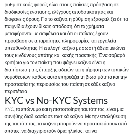
ρυθμιστικούς φορείς δίνει στους παίκτες πρόσβαση σε
διαδικασίες ένστασης, ελέγχους αποδοτικότητας και
διαφανείς όρους. Για το καζινο, η ρύθμιση εξασφαλίζει ότι τα
παιχνίδια έχουν δίκαιη απόδοση, ότι τα χρήματα
μεταφέρονται με ασφάλεια και ότι οι παίκτες έχουν
πρόσβαση σε απαραίτητες πληροφορίες και εργαλεία
υπευθυνότητας. Η επιλογή καζινο με σωστή άδεια μειώνει
τους κινδύνους απάτης και κακής πρακτικής. Ένα σοβαρό
κριτήριο για τον παίκτη που ψάχνει καζινο είναι η
διαπίστωση της ύπαρξης αδειών και η τήρηση των τοπικών
νομοθεσιών, καθώς αυτό επηρεάζει τη βιωσιμότητα και την
προστασία της περιουσίας του παίκτη σε κάθε καζινο
περιπέτεια.
KYC vs No-KYC Systems
KYC, το επώνυμο και η πιστοποίηση ταυτότητας, είναι μια
συνήθης διαδικασία σε τακτικά καζινο. Με την επαλήθευση
της ταυτότητας, τα καζινο μπορούν να προστατεύσουν από
απάτες, να διαχειριστούν όρια ηλικίας, και να